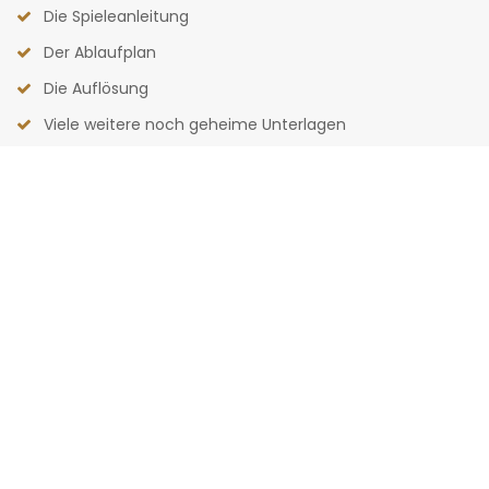
Die Spieleanleitung
Der Ablaufplan
Die Auflösung
Viele weitere noch geheime Unterlagen
Rätsel-Spaß
95
%
Spannung
90
%
Das sind 2 deiner Gäste beim
Krimidinner "in Quarantäne"!