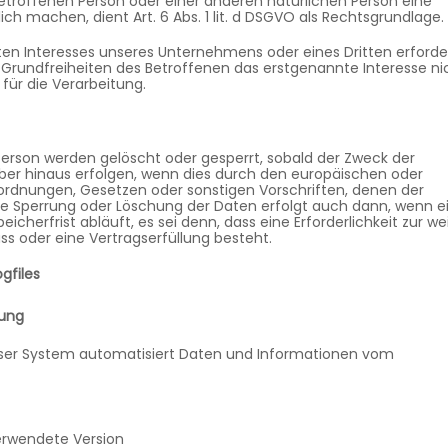
 betroffenen Person oder einer anderen natürlichen Person eine
h machen, dient Art. 6 Abs. 1 lit. d DSGVO als Rechtsgrundlage.
ten Interesses unseres Unternehmens oder eines Dritten erforde
Grundfreiheiten des Betroffenen das erstgenannte Interesse nic
 für die Verarbeitung.
rson werden gelöscht oder gesperrt, sobald der Zweck der
über hinaus erfolgen, wenn dies durch den europäischen oder
ordnungen, Gesetzen oder sonstigen Vorschriften, denen der
ine Sperrung oder Löschung der Daten erfolgt auch dann, wenn e
herfrist abläuft, es sei denn, dass eine Erforderlichkeit zur we
s oder eine Vertragserfüllung besteht.
gfiles
tung
unser System automatisiert Daten und Informationen vom
erwendete Version