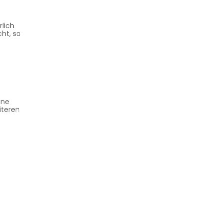
rlich
ht, so
ine
iteren