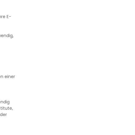
hre E-
wendig,
en einer
endig
titute,
 der