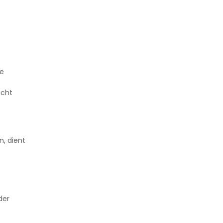
ie
icht
n, dient
der