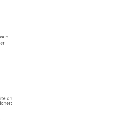
ssen
ser
ite an
ichert
.