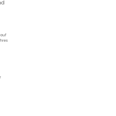
nd
 auf
Ihres
r