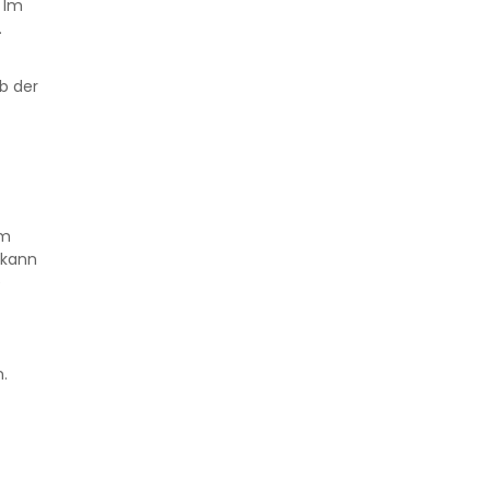
 Im
.
eb der
om
 kann
e
.