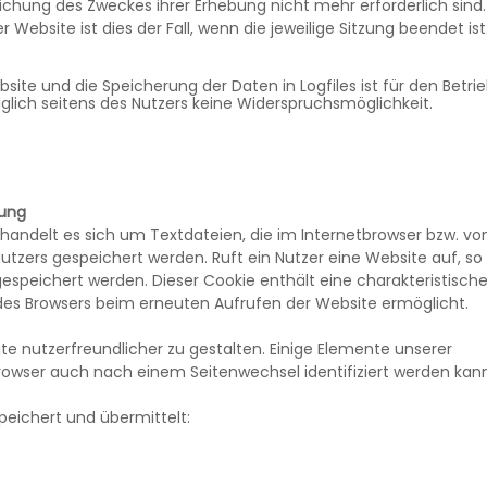
eichung des Zweckes ihrer Erhebung nicht mehr erforderlich sind.
r Website ist dies der Fall, wenn die jeweilige Sitzung beendet ist
site und die Speicherung der Daten in Logfiles ist für den Betri
olglich seitens des Nutzers keine Widerspruchsmöglichkeit.
tung
handelt es sich um Textdateien, die im Internetbrowser bzw. v
zers gespeichert werden. Ruft ein Nutzer eine Website auf, so
espeichert werden. Dieser Cookie enthält eine charakteristisch
g des Browsers beim erneuten Aufrufen der Website ermöglicht.
te nutzerfreundlicher zu gestalten. Einige Elemente unserer
Browser auch nach einem Seitenwechsel identifiziert werden kann
eichert und übermittelt: