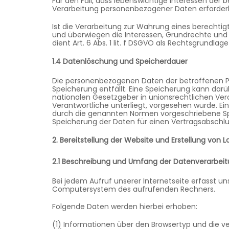
Für den Fall, dass lebenswichtige Interessen der
Verarbeitung personenbezogener Daten erforderlic
Ist die Verarbeitung zur Wahrung eines berechtig
und überwiegen die Interessen, Grundrechte und 
dient Art. 6 Abs. 1 lit. f DSGVO als Rechtsgrundlage
1.4 Datenlöschung und Speicherdauer
Die personenbezogenen Daten der betroffenen Pe
Speicherung entfällt. Eine Speicherung kann dar
nationalen Gesetzgeber in unionsrechtlichen Ver
Verantwortliche unterliegt, vorgesehen wurde. E
durch die genannten Normen vorgeschriebene Speic
Speicherung der Daten für einen Vertragsabschlus
2. Bereitstellung der Website und Erstellung von Lo
2.1 Beschreibung und Umfang der Datenverarbei
Bei jedem Aufruf unserer Internetseite erfasst 
Computersystem des aufrufenden Rechners.
Folgende Daten werden hierbei erhoben:
(1) Informationen über den Browsertyp und die v