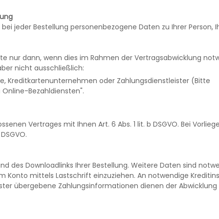
tung
 bei jeder Bestellung personenbezogene Daten zu Ihrer Person, I
te nur dann, wenn dies im Rahmen der Vertragsabwicklung not
aber nicht ausschließlich:
e, Kreditkartenunternehmen oder Zahlungsdienstleister (Bitte
i Online-Bezahldiensten".
ossenen Vertrages mit Ihnen Art. 6 Abs. 1 lit. b DSGVO. Bei Vorlieg
 a DSGVO.
d des Downloadlinks Ihrer Bestellung. Weitere Daten sind notw
m Konto mittels Lastschrift einzuziehen. An notwendige Kreditins
ster übergebene Zahlungsinformationen dienen der Abwicklung