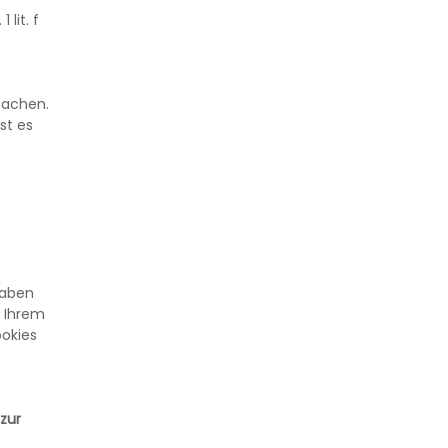
lit. f
fachen.
st es
haben
n Ihrem
ookies
zur