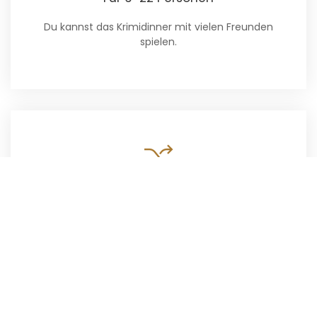
Du kannst das Krimidinner mit vielen Freunden
spielen.
Unterlagen jederzeit neu generieren
Die Teilnehmer haben sich geändert? Generiere
die Unterlagen einfach neu.