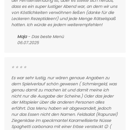
der Fernsehsendung ist, aber es stellte sich heraus,
dass es ein super lustiger Abend war, an dem wir uns
von Köstlichkeiten verwöhnen ließen (danke für die
Leckeren Rezeptideen!) und jede Menge Rätselspaß
hatten. Ich würde es jedem weiterempfehlen!
Maja
- Das beste Menü
06.07.2025
⭐ ⭐ ⭐ ⭐
Es war sehr lustig, nur wären genaue Angaben zu
dem Spielverlauf schön gewesen ( Schmiergeld, was
genau damit zu machen ist und damit meine ich
nicht nur die Ausgabe der Scheine.) Oder das jeder
der Mitspieler über die anderen Personen alles
erfährt. Das Menu haben wir abgewandelt, jedoch
nur das Essen nicht den Namen. Feldsalat (Rapunzel)
Ziegenkäse im speckmantel Karamellisierte Nüsse
Spaghetti carbonara mit einer Erbse versteckt 😉 (